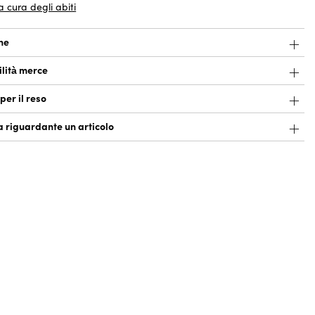
la cura degli abiti
ne
ilità merce
per il reso
riguardante un articolo