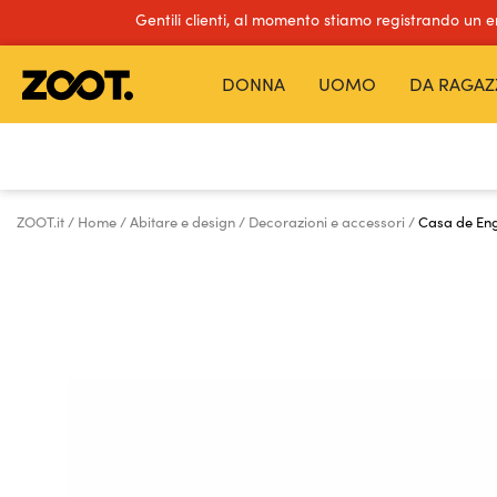
Gentili clienti, al momento stiamo registrando un 
DONNA
UOMO
DA RAGAZ
ZOOT.it
Home
Abitare e design
Decorazioni e accessori
Casa de Eng