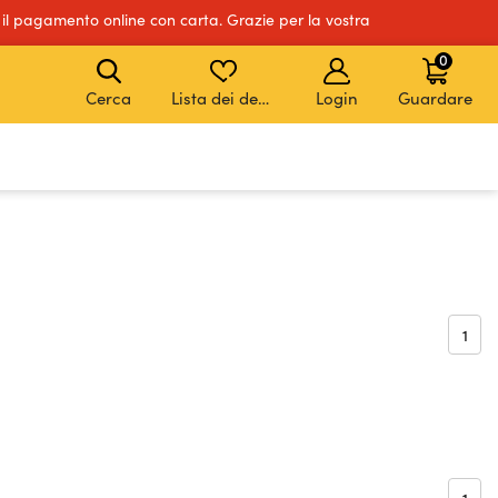
 il pagamento online con carta. Grazie per la vostra
0
Cerca
Lista dei desideri
Login
Guardare
1